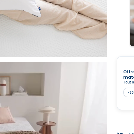
Offr
mate
Tout l
-30