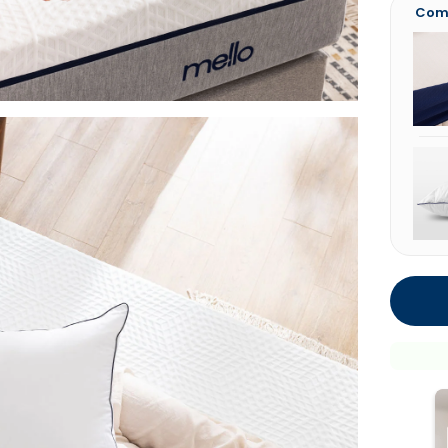
Comp
prot
orei