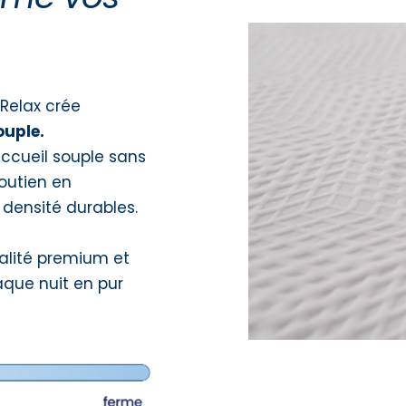
 Relax crée
souple.
accueil souple sans
soutien en
densité durables.
ualité premium et
que nuit en pur