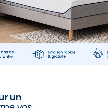
our un
rme vos