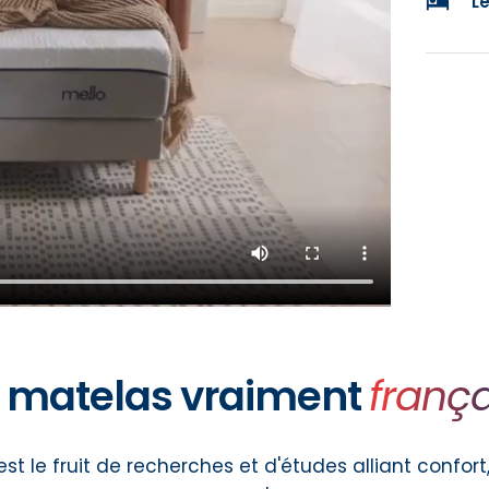
hotel
Le
 matelas vraiment
frança
t le fruit de recherches et d'études alliant confort, 