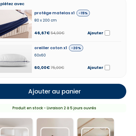
létez avec
ège matelas x1 -15% details
protège matelas x1
-15%
80 x 200 cm
46,67€
54,90€
Ajouter
ller coton x1 -20% details
oreiller coton x1
-20%
60x60
60,00€
75,00€
Ajouter
Ajouter au panier
Produit en stock - Livraison 2 à 5 jours ouvrés