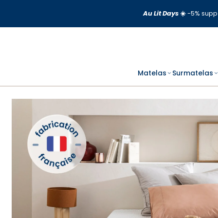
Aller
Au Lit Days
☀️
-5% supp 
au
contenu
Matelas
Surmatelas