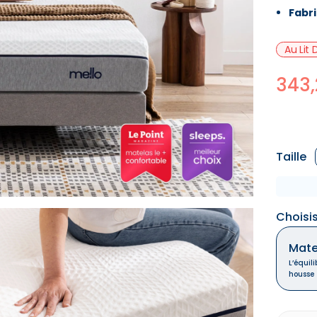
Fabr
Au Lit
343
Taille
Choisi
Mate
L’équil
housse