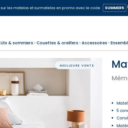
sur les matelas et surmatelas en promo avec le code
SUMMER5
Lits & sommiers
Couettes & oreillers
Accessoires
Ensembl
Ma
MEILLEURE VENTE
Mémo
Matel
5 zon
Conv
Matér