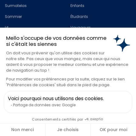
Surmatelas
Enfants
Sommier
Étudiants
Lit
Voyageurs
Mello s'occupe de vos données comme
Pack matelas
Sportifs
si c'était les siennes
Linge de Lit
Mal de dos
On doit vous prévenir qu'on utilise des cookies sur
notre site. Pas ceux que vous mangez, mais ceux qui nous
Protège-matelas
Au Lit Days
aident à vous proposer le meilleur contenu et une expérience
de navigation au top !
Accessoires
Reconditionné
Pour modifier vos préférences par la suite, cliquez sur le lien
Plaids
Promotions
'Préférences de cookies' situé dans le pied de page.
Couettes
Voici pourquoi nous utilisons des cookies.
Oreillers
Partage de données avec Google
Consentements certifiés par
À propos
Support
L'histoire
Ma commande
Non merci
Je choisis
OK pour moi