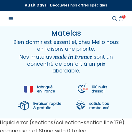
Aller
Au Lit Days
⎢ Découvrez nos offres spéciales
au
0
contenu
Matelas
Bien dormir est essentiel, chez Mello nous
en faisons une priorité.
Nos matelas
made in France
sont un
concentré de confort à un prix
abordable.
Liquid error (sections/collection-section line 179):
comparison of String with 0 failed