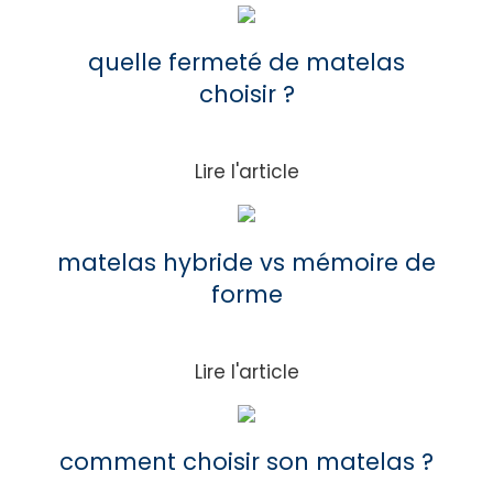
Lire
l'article
quelle fermeté de matelas
choisir ?
Lire l'article
Lire
l'article
matelas hybride vs mémoire de
forme
Lire l'article
Lire
article
comment choisir son matelas ?