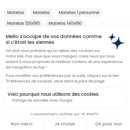
Matelas
Matelas
Matelas 1 personne
Matelas 120x190
Matelas 140x190
Matelas 140x200
Matelas 160x200
Mello s'occupe de vos données comme
si c'était les siennes
Matelas 180x200
Matelas 2 personnes
On doit vous prévenir qu'on utilise des cookies sur
Voir plus
notre site. Pas ceux que vous mangez, mais ceux qui nous
aident à vous proposer le meilleur contenu et une expérience
de navigation au top !
Pour modifier vos préférences par la suite, cliquez sur le lien
'Préférences de cookies' situé dans le pied de page.
-10€ sur votre
premier
Voici pourquoi nous utilisons des cookies.
Partage de données avec Google
achat.
Consentements certifiés par
Inscrivez-vous pour profiter de -10€ de bienvenue,
découvrir nos nouveautés, nos conseils cocooning et nos
Non merci
Je choisis
OK pour moi
offres exclusives.