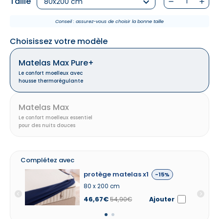
Taille
keyboard_arrow_down
80x200 cm
remove
add
Conseil : assurez-vous de choisir la bonne taille
Choisissez votre modèle
Matelas Max Pure+
Le confort moelleux avec
housse thermorégulante
Matelas Max
Le confort moelleux essentiel
pour des nuits douces
Complétez avec
protège matelas x1 -15% details
protège matelas x1
oreiller c
-15%
80 x 200 cm
46,67€
54,90€
Ajouter