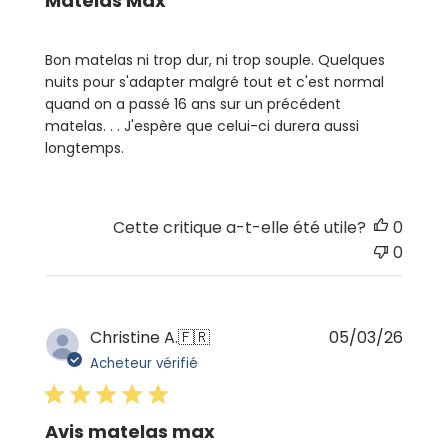
Matelas Max
Bon matelas ni trop dur, ni trop souple. Quelques
nuits pour s'adapter malgré tout et c'est normal
quand on a passé 16 ans sur un précédent
matelas. . . J'espère que celui-ci durera aussi
longtemps.
Cette critique a-t-elle été utile?
0
0
Date
Christine A.
🇫🇷
05/03/26
de
Acheteur vérifié
publi
Avis matelas max