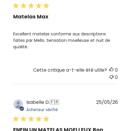
publi
Matelas Max
Excellent matelas conforme aux descriptions
faites par Mello. Sensation moelleuse et nuit de
qualité.
Cette critique a-t-elle été utile?
0
0
Date
Isabelle D.
🇫🇷
25/05/26
de
Acheteur vérifié
publi
ENFIN UN MATELAS MOELLEUX Bon