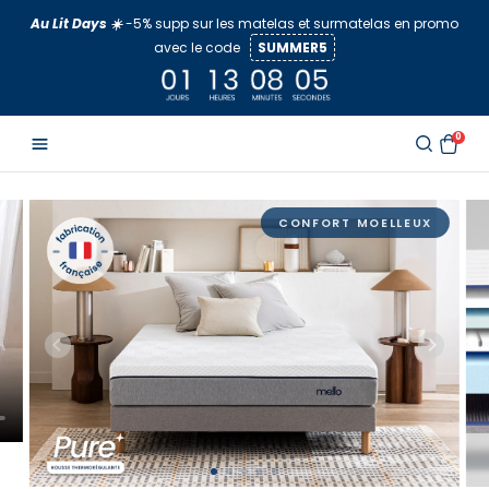
Aller
Au Lit Days ☀️
-5% supp sur les matelas et surmatelas en promo
au
avec le code
SUMMER5
contenu
0
CONFORT MOELLEUX