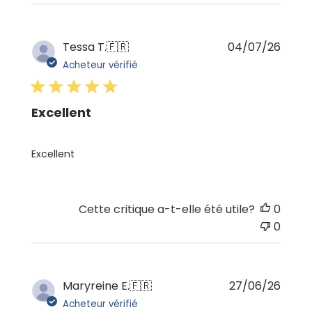
Date
Tessa T.
🇫🇷
04/07/26
de
Acheteur vérifié
publi
Excellent
Excellent
Cette critique a-t-elle été utile?
0
0
Date
Maryreine E.
🇫🇷
27/06/26
de
Acheteur vérifié