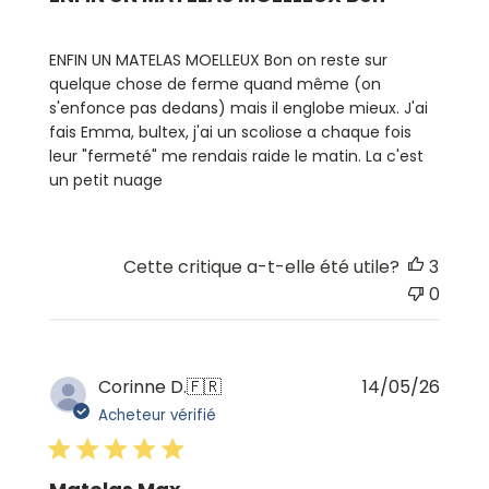
ENFIN UN MATELAS MOELLEUX Bon on reste sur
quelque chose de ferme quand même (on
s'enfonce pas dedans) mais il englobe mieux. J'ai
fais Emma, bultex, j'ai un scoliose a chaque fois
leur "fermeté" me rendais raide le matin. La c'est
un petit nuage
Cette critique a-t-elle été utile?
3
0
Date
Corinne D.
🇫🇷
14/05/26
de
Acheteur vérifié
publi