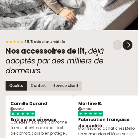
★★★★★
4.5/5 avis clients vérifiés
Nos accessoires de lit,
déjà
adoptés par des milliers de
dormeurs.
Qualité
Confort
Service client
Camille Durand
Martine B.
Vérifié
Vérifié
★
★
★
★
★
★
★
★
★
★
Entreprise sérieuse
Fabrication française
Couettes 4 saisons, conforme
de qualité
à mes attentes de qualité et
Mon second achat chez Mello,
de confort, colis bien protégé,
un surmatelas et là un oreiller.