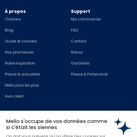
À propos
Support
L'histoire
Ma commande
Blog
FAQ
Guide et conseils
Contact
Nos promesses
Retour
Notre inspiration
Garanties
Presse & actualités
Presse & Partenariat
Mello pour les pros
Avis client
Nos matelas
Nos surmatelas
Mello s'occupe de vos données comme
Matelas 80x200
Surmatelas 80x200
si c'était les siennes
Matelas 90x190
Surmatelas 90x190
On doit vous prévenir qu'on utilise des cookies sur