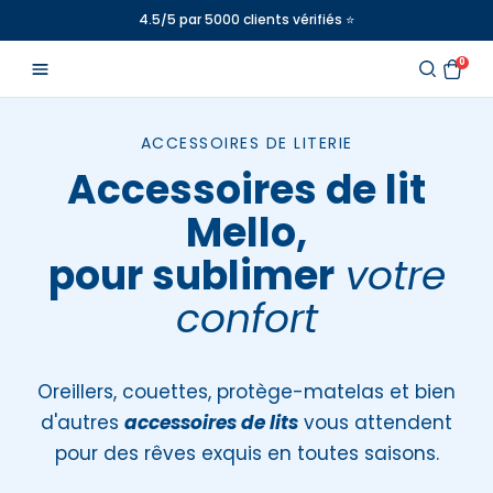
Aller
rifiés ⭐️
🇫🇷 La marque de
Matelas & Surmatelas
fa
au
0
contenu
ACCESSOIRES DE LITERIE
Accessoires de lit
Mello,
pour sublimer
votre
confort
Oreillers, couettes, protège-matelas et bien
d'autres
accessoires de lits
vous attendent
pour des rêves exquis en toutes saisons.