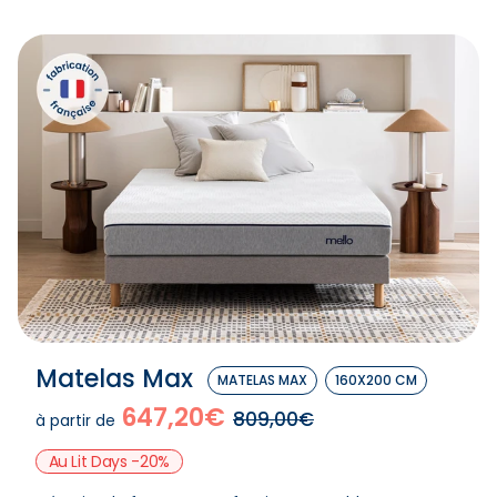
Matelas Max
MATELAS MAX
160X200 CM
647,20€
809,00€
à partir de
Au Lit Days -20%