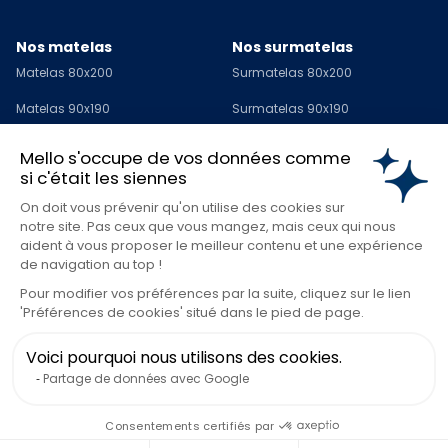
Nos matelas
Nos surmatelas
Matelas 80x200
Surmatelas 80x200
Matelas 90x190
Surmatelas 90x190
Matelas 90x200
Surmatelas 90x200
Mello s'occupe de vos données comme
si c'était les siennes
Matelas 120x190
Surmatelas 120x190
On doit vous prévenir qu'on utilise des cookies sur
Matelas 140x190
Surmatelas 140x190
notre site. Pas ceux que vous mangez, mais ceux qui nous
aident à vous proposer le meilleur contenu et une expérience
Matelas 140x200
Surmatelas 140x200
de navigation au top !
Matelas 160x200
Surmatelas 160x200
Pour modifier vos préférences par la suite, cliquez sur le lien
'Préférences de cookies' situé dans le pied de page.
Matelas 180x200
Surmatelas 180x200
Voici pourquoi nous utilisons des cookies.
Matelas 200x200
Surmatelas 200x200
Partage de données avec Google
Surmatelas 1 personne
Consentements certifiés par
Surmatelas 2 personnes