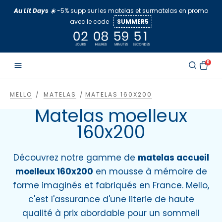
Aller
Au Lit Days ☀️
-5% supp sur les matelas et surmatelas en promo
au
avec le code
SUMMER5
contenu
0
MELLO
MATELAS
MATELAS 160X200
Matelas moelleux
160x200
Découvrez notre gamme de
matelas accueil
moelleux 160x200
en mousse à mémoire de
forme imaginés et fabriqués en France. Mello,
c'est l'assurance d'une literie de haute
qualité à prix abordable pour un sommeil