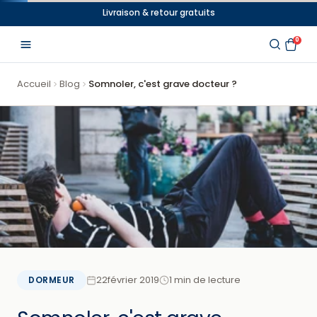
Aller
Livraison & retour gratuits
au
0
contenu
Accueil
Blog
Somnoler, c'est grave docteur ?
22février 2019
1 min de lecture
DORMEUR