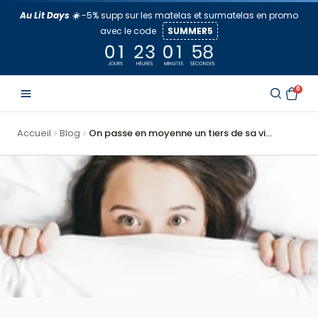
Aller
Au Lit Days ☀️
-5% supp sur les matelas et surmatelas en promo
au
avec le code
SUMMER5
contenu
0
Accueil
Blog
On passe en moyenne un tiers de sa vi...