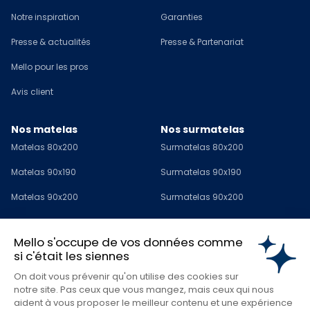
Notre inspiration
Garanties
Presse & actualités
Presse & Partenariat
Mello pour les pros
Avis client
Nos matelas
Nos surmatelas
Matelas 80x200
Surmatelas 80x200
Matelas 90x190
Surmatelas 90x190
Matelas 90x200
Surmatelas 90x200
Matelas 120x190
Surmatelas 120x190
Mello s'occupe de vos données comme
Matelas 140x190
Surmatelas 140x190
si c'était les siennes
Matelas 140x200
Surmatelas 140x200
On doit vous prévenir qu'on utilise des cookies sur
notre site. Pas ceux que vous mangez, mais ceux qui nous
Matelas 160x200
Surmatelas 160x200
aident à vous proposer le meilleur contenu et une expérience