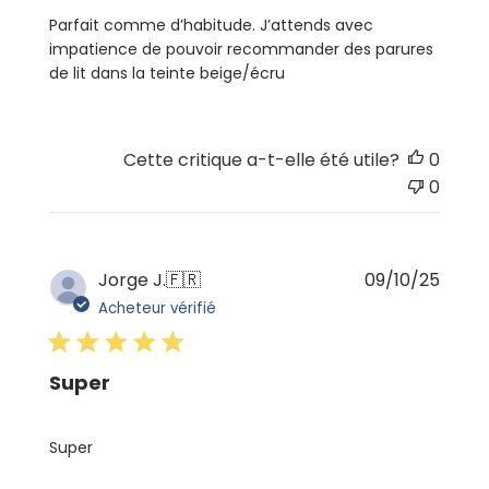
Parfait comme d’habitude. J’attends avec
impatience de pouvoir recommander des parures
de lit dans la teinte beige/écru
Cette critique a-t-elle été utile?
0
0
Date
Jorge J.
🇫🇷
09/10/25
de
Acheteur vérifié
publi
Super
Super