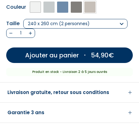
BLANC
GRIS
BLEU
GRIS
BEIGE
Couleur
FONCÉ
Taille
keyboard_arrow_down
240 x 260 cm (2 personnes)
remove
add
Ajouter au panier
54,90€
Produit en stock - Livraison 2 à 5 jours ouvrés
Livraison gratuite, retour sous conditions
Garantie 3 ans