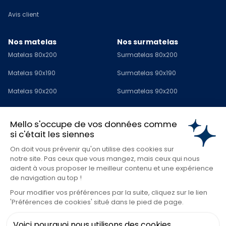
Avis client
Nos matelas
Nos surmatelas
Matelas 80x200
Surmatelas 80x200
Matelas 90x190
Surmatelas 90x190
Matelas 90x200
Surmatelas 90x200
Matelas 120x190
Surmatelas 120x190
Mello s'occupe de vos données comme
Matelas 140x190
Surmatelas 140x190
si c'était les siennes
Matelas 140x200
Surmatelas 140x200
On doit vous prévenir qu'on utilise des cookies sur
notre site. Pas ceux que vous mangez, mais ceux qui nous
Matelas 160x200
Surmatelas 160x200
aident à vous proposer le meilleur contenu et une expérience
de navigation au top !
Matelas 180x200
Surmatelas 180x200
Pour modifier vos préférences par la suite, cliquez sur le lien
Matelas 200x200
Surmatelas 200x200
'Préférences de cookies' situé dans le pied de page.
Surmatelas 1 personne
Voici pourquoi nous utilisons des cookies.