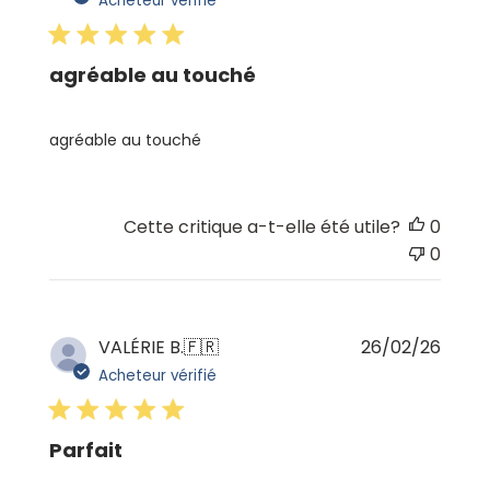
Acheteur vérifié
publi
agréable au touché
agréable au touché
Cette critique a-t-elle été utile?
0
0
Date
VALÉRIE B.
🇫🇷
26/02/26
de
Acheteur vérifié
publi
Parfait