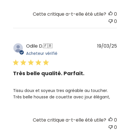
Cette critique a-t-elle été utile?
0
0
Date
Odile D.
🇫🇷
19/03/25
de
Acheteur vérifié
publi
Très belle qualité. Parfait.
Tissu doux et soyeux tres agréable au toucher.
Très belle housse de couette avec jour élégant,
Cette critique a-t-elle été utile?
0
0