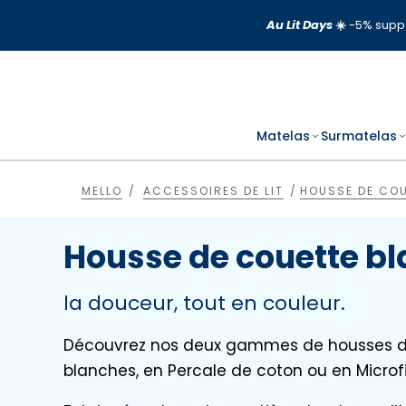
Aller
Au Lit Days
☀️
-5% supp 
au
contenu
Matelas
Surmatelas
MELLO
ACCESSOIRES DE LIT
HOUSSE DE CO
Housse de couette b
la douceur, tout en couleur.
Découvrez nos deux gammes de housses d
blanches, en Percale de coton ou en Microfi