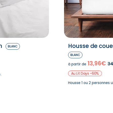
n
Housse de couett
BLANC
BLANC
13,96€
34
à partir de
Au Lit Days -60%
.
Housse 1 ou 2 personnes ul