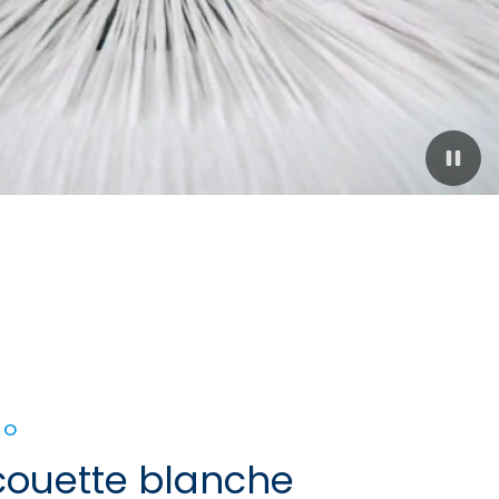
LO
couette blanche