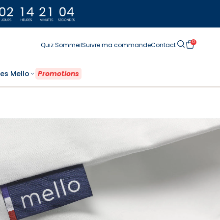
0
Quiz Sommeil
Suivre ma commande
Contact
es Mello
‎ Promotions ‎