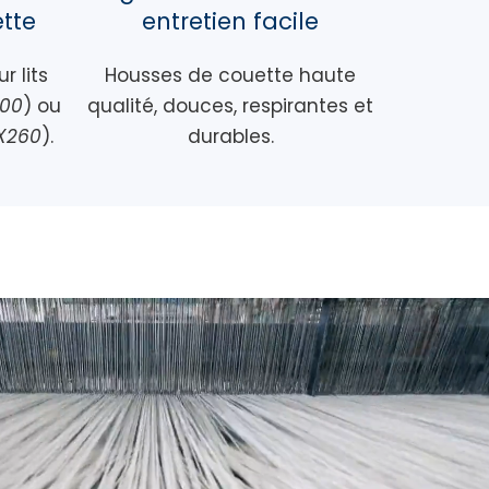
ette
entretien facile
r lits
Housses de couette haute
200
) ou
qualité, douces, respirantes et
X260
).
durables.