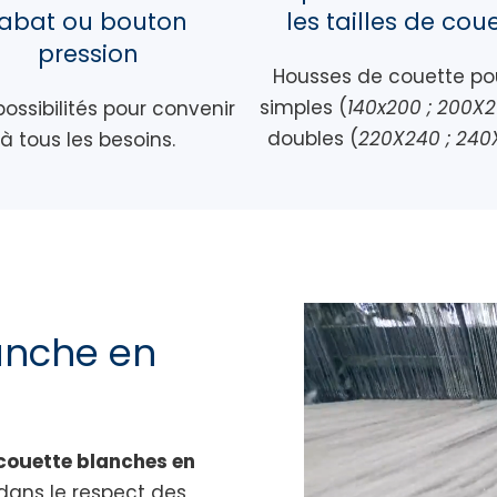
rabat ou bouton
les tailles de cou
pression
Housses de couette pou
simples (
140x200 ; 200X
ossibilités pour convenir
doubles (
220X240 ; 240
à tous les besoins.
anche en
couette blanches en
 dans le respect des