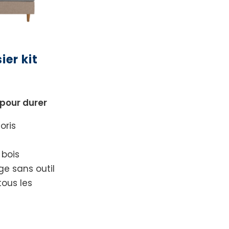
er kit
pour durer
oris
 bois
ge sans outil
ous les