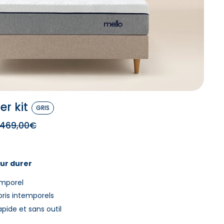
er kit
GRIS
469,00€
ur durer
emporel
oris intemporels
apide et sans outil