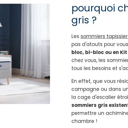
pourquoi ch
gris ?
Les
sommiers tapissie
pas d'atouts pour vous
bloc, bi-bloc ou en Kit
chez vous, les sommier
tous les besoins et s'a
En effet, que vous rés
campagne ou dans un 
la cage d'escalier étro
sommiers gris existe
permettre un achimin
chambre !