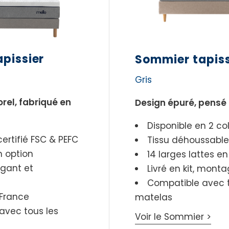
pissier
Sommier tapissi
Gris
rel, fabriqué en
Design épuré, pensé 
Disponible en 2 col
certifié FSC & PEFC
Tissu déhoussable
n option
14 larges lattes en
gant et
Livré en kit, monta
Compatible avec t
 France
matelas
avec tous les
Voir le Sommier >