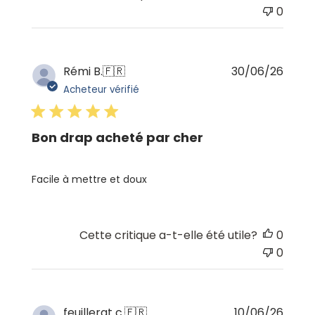
0
Date
Rémi B.
🇫🇷
30/06/26
de
Acheteur vérifié
publi
Bon drap acheté par cher
Facile à mettre et doux
Cette critique a-t-elle été utile?
0
0
Date
feuillerat c.
🇫🇷
10/06/26