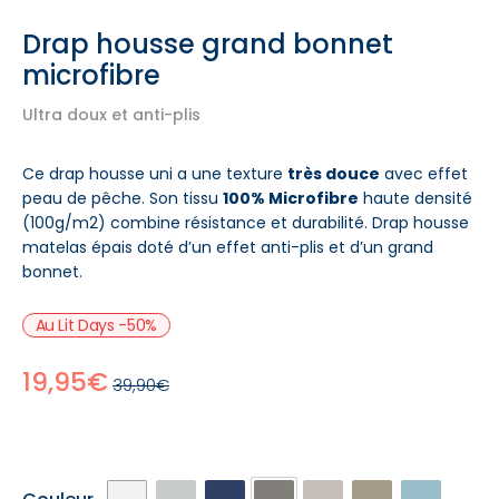
Drap housse grand bonnet
microfibre
Ultra doux et anti-plis
Ce drap housse uni a une texture
très douce
avec effet
peau de pêche. Son tissu
100% Microfibre
haute densité
(100g/m2) combine résistance et durabilité. Drap housse
matelas épais doté d’un effet anti-plis et d’un grand
bonnet.
Au Lit Days -50%
19,95€
39,90€
BLANC
GRIS
BLEU
GRIS
BEIGE
BEIGE
VERT