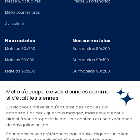
Presse & actualités
Presse & Partenariat
Mello pour les pros
Avis client
Nos matelas
Nos surmatelas
Matelas 80x200
Surmatelas 80x200
Matelas 90x190
Surmatelas 90x190
Matelas 90x200
Surmatelas 90x200
Matelas 120x190
Surmatelas 120x190
Mello s'occupe de vos données comme
Matelas 140x190
Surmatelas 140x190
si c'était les siennes
Matelas 140x200
Surmatelas 140x200
On doit vous prévenir qu'on utilise des cookies sur
notre site. Pas ceux que vous mangez, mais ceux qui nous
Matelas 160x200
Surmatelas 160x200
aident à vous proposer le meilleur contenu et une expérience
de navigation au top !
Matelas 180x200
Surmatelas 180x200
Pour modifier vos préférences par la suite, cliquez sur le lien
Matelas 200x200
Surmatelas 200x200
'Préférences de cookies' situé dans le pied de page.