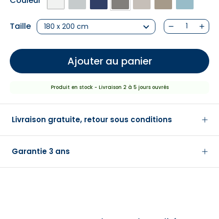
Couleur
NUIT
FONCÉ
FONCÉ
EAU
Taille
keyboard_arrow_down
180 x 200 cm
remove
add
Ajouter au panier
Produit en stock - Livraison 2 à 5 jours ouvrés
Livraison gratuite, retour sous conditions
Garantie 3 ans