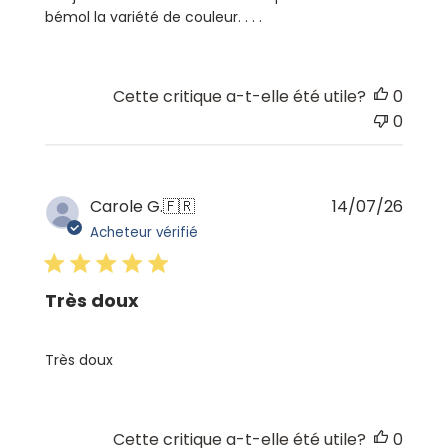
bémol la variété de couleur. . . .
Cette critique a-t-elle été utile?
0
0
Date
Carole G.
🇫🇷
14/07/26
de
Acheteur vérifié
publi
Très doux
Très doux
Cette critique a-t-elle été utile?
0