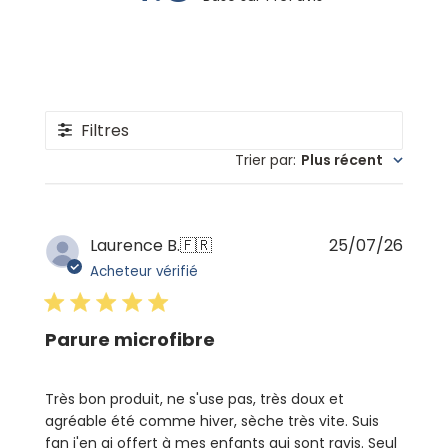
Filtres
Trier par
:
Plus récent
Date
Laurence B.
🇫🇷
25/07/26
de
Acheteur vérifié
publi
Parure microfibre
Très bon produit, ne s'use pas, très doux et
agréable été comme hiver, sèche très vite. Suis
fan j'en ai offert à mes enfants qui sont ravis. Seul