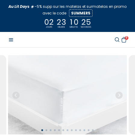
Aller
Au Lit Days ☀️
-5% supp sur les matelas et surmatelas en promo
au
avec le code
SUMMER5
contenu
0