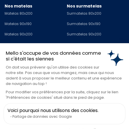
Nos matelas
Nos surmatelas
Matelas 80x200
Surmatelas 80x200
Matelas 90x190
Surmatelas 90x190
Matelas 90x200
Surmatelas 90x200
Matelas 120x190
Surmatelas 120x190
Mello s'occupe de vos données comme
Matelas 140x190
Surmatelas 140x190
si c'était les siennes
Matelas 140x200
Surmatelas 140x200
On doit vous prévenir qu'on utilise des cookies sur
notre site. Pas ceux que vous mangez, mais ceux qui nous
Matelas 160x200
Surmatelas 160x200
aident à vous proposer le meilleur contenu et une expérience
de navigation au top !
Matelas 180x200
Surmatelas 180x200
Pour modifier vos préférences par la suite, cliquez sur le lien
Matelas 200x200
Surmatelas 200x200
'Préférences de cookies' situé dans le pied de page.
Surmatelas 1 personne
Voici pourquoi nous utilisons des cookies.
Partage de données avec Google
Surmatelas 2 personnes