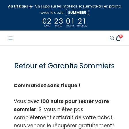
Aller
Au Lit Days ☀️
-5% supp sur les matelas et surmatelas en promo
au
avec le code
SUMMER5
contenu
0
Retour et Garantie Sommiers
Commandez sans risque !
Vous avez
100 nuits pour tester votre
sommier
. Si vous n’êtes pas
complètement satisfait de votre achat,
nous venons le récupérer gratuitement*