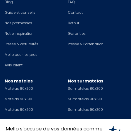
Blog
FAQ
Guide et conseils
Contact
Nos promesses
Retour
Notre inspiration
Garanties
Presse & actualités
Presse & Partenariat
Mello pour les pros
Avis client
Nos matelas
Nos surmatelas
Matelas 80x200
Surmatelas 80x200
Matelas 90x190
Surmatelas 90x190
Matelas 90x200
Surmatelas 90x200
Matelas 120x190
Surmatelas 120x190
Mello s'occupe de vos données comme
Matelas 140x190
Surmatelas 140x190