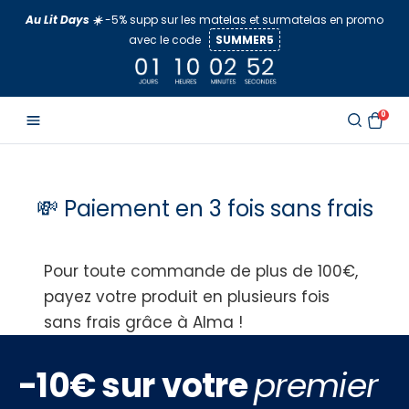
Aller
Au Lit Days ☀️
-5% supp sur les matelas et surmatelas en promo
au
avec le code
SUMMER5
contenu
0
💸 Paiement en 3 fois sans frais
Pour toute commande de plus de 100€,
payez votre produit en plusieurs fois
sans frais grâce à Alma !
-10€ sur votre
premier