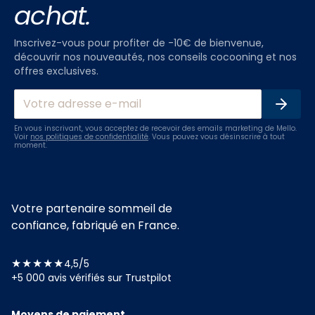
achat.
Inscrivez-vous pour profiter de -10€ de bienvenue,
découvrir nos nouveautés, nos conseils cocooning et nos
offres exclusives.
En vous inscrivant, vous acceptez de recevoir des emails marketing de Mello.
Voir
nos politiques de confidentialité
. Vous pouvez vous désinscrire à tout
moment.
Votre partenaire sommeil de
confiance, fabriqué en France.
★★★★★
4,5/5
+5 000 avis vérifiés sur Trustpilot
Moyens de paiement