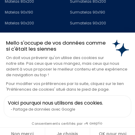
Matelas 80x200
Surmatelas 80x200
Matelas 90x190
Surmatelas 90x190
Matelas 90x200
Surmatelas 90x200
Matelas 120x190
Surmatelas 120x190
Mello s'occupe de vos données comme
Matelas 140x190
Surmatelas 140x190
si c'était les siennes
Matelas 140x200
Surmatelas 140x200
On doit vous prévenir qu'on utilise des cookies sur
notre site. Pas ceux que vous mangez, mais ceux qui nous
Matelas 160x200
Surmatelas 160x200
aident à vous proposer le meilleur contenu et une expérience
de navigation au top !
Matelas 180x200
Surmatelas 180x200
Pour modifier vos préférences par la suite, cliquez sur le lien
Matelas 200x200
Surmatelas 200x200
'Préférences de cookies' situé dans le pied de page.
Surmatelas 1 personne
Voici pourquoi nous utilisons des cookies.
Partage de données avec Google
Surmatelas 2 personnes
Consentements certifiés par
Gérez vos cookies
Politique de confidentialité
Conditions générales de ventes
Mentions légales
© Mello par Viscosoft
Non merci
Je choisis
OK pour moi