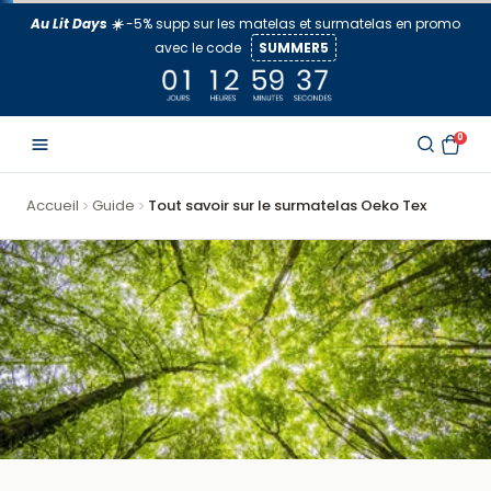
Aller
Au Lit Days ☀️
-5% supp sur les matelas et surmatelas en promo
au
avec le code
SUMMER5
contenu
0
Accueil
Guide
Tout savoir sur le surmatelas Oeko Tex