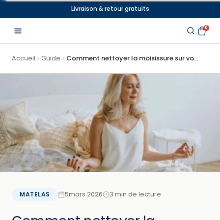
Aller
Au Lit Days
⎢ Découvrez nos offres spéciales
au
0
contenu
Accueil
Guide
Comment nettoyer la moisissure sur vo...
5mars 2026
3 min de lecture
MATELAS