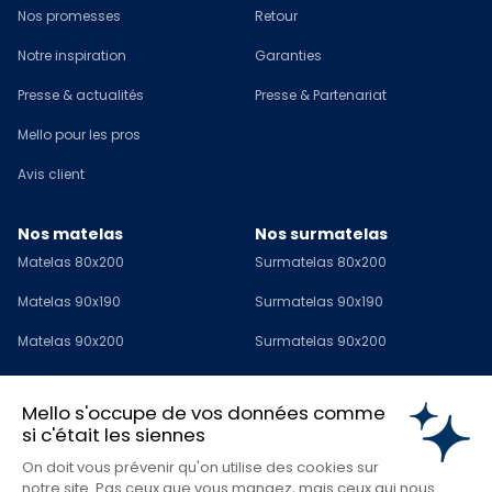
Nos promesses
Retour
Notre inspiration
Garanties
Presse & actualités
Presse & Partenariat
Mello pour les pros
Avis client
Nos matelas
Nos surmatelas
Matelas 80x200
Surmatelas 80x200
Matelas 90x190
Surmatelas 90x190
Matelas 90x200
Surmatelas 90x200
Matelas 120x190
Surmatelas 120x190
Mello s'occupe de vos données comme
Matelas 140x190
Surmatelas 140x190
si c'était les siennes
Matelas 140x200
Surmatelas 140x200
On doit vous prévenir qu'on utilise des cookies sur
notre site. Pas ceux que vous mangez, mais ceux qui nous